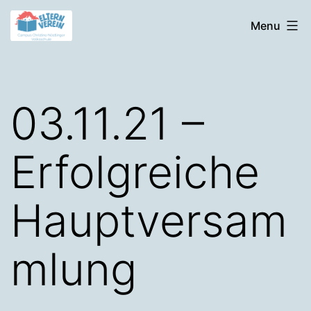
Skip
Elternverein
Menu
to
der
content
Volksschule
03.11.21 –
Erfolgreiche
Hauptversam
mlung