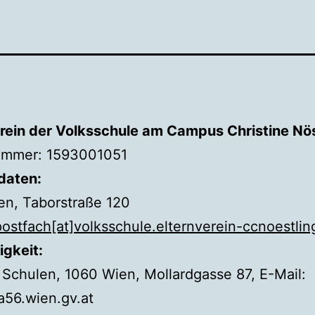
erein der Volksschule am Campus Christine Nös
mmer: 1593001051
daten:
en, Taborstraße 120
postfach[at]volksschule.elternverein-ccnoestlin
igkeit:
Schulen, 1060 Wien, Mollardgasse 87, E-Mail:
56.wien.gv.at