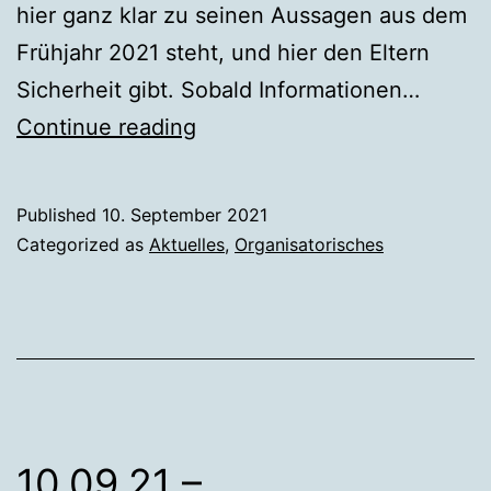
hier ganz klar zu seinen Aussagen aus dem
Frühjahr 2021 steht, und hier den Eltern
Sicherheit gibt. Sobald Informationen…
10.09.21
Continue reading
Update
–
Published
10. September 2021
Sommerbetreuung
Categorized as
Aktuelles
,
Organisatorisches
2022
zugesichert!
10.09.21 –