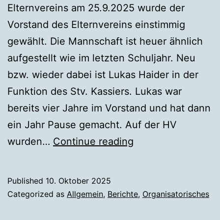
Elternvereins am 25.9.2025 wurde der
Vorstand des Elternvereins einstimmig
gewählt. Die Mannschaft ist heuer ähnlich
aufgestellt wie im letzten Schuljahr. Neu
bzw. wieder dabei ist Lukas Haider in der
Funktion des Stv. Kassiers. Lukas war
bereits vier Jahre im Vorstand und hat dann
ein Jahr Pause gemacht. Auf der HV
Neuwahlen
wurden…
Continue reading
und
neue
Published
10. Oktober 2025
Statuten
Categorized as
Allgemein
,
Berichte
,
Organisatorisches