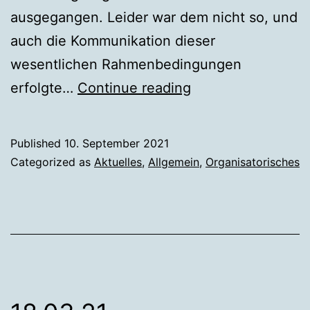
ausgegangen. Leider war dem nicht so, und
auch die Kommunikation dieser
wesentlichen Rahmenbedingungen
10.09.21
erfolgte…
Continue reading
–
Stellungnahme
Published
10. September 2021
des
Categorized as
Aktuelles
,
Allgemein
,
Organisatorisches
Elternvereins
zur
Sommerbetreuun